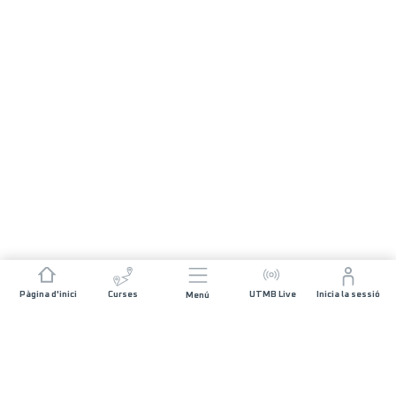
Pàgina d'inici
Curses
UTMB Live
Inicia la sessió
Menú