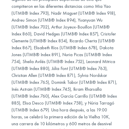
compitieron en las diferentes distancias como Mia Yao
(UTMB® Index 793), Nadir Maguet (UTMB® Index 918),
Andreu Simon (UTMB® Index 894), Yuanyuan Wu
(UTMB® Index 702), Arthur Joyeux-Bouillon (UTMB®
Index 860), David Hedges (UTMB® Index 857), Cristofer
Clemente (UTMB® Index 854), Ricardo Cherta (UTMB®
Index 867), Elisabeth Ríos (UTMB® Index 678), Dakota
Jones (UTMB® Index 891), Nuria Picas (UTMB® Index
754), Sheila Avilés (UTMB® Index 752), Leonard Mitrica
(UTMB® Index 880), Júlia Font (UTMB® Index 763),
Christian Allen (UTMB® Index 871), Sylvia Nordskar
(UTMB® Index 765), Dominik Tabor (UTMB® Index 871),
Inés Astrain (UTMB® Index 745), Ikram Rharsalla
(UTMB® Index 760), Alex García Carrillo (UTMB® Index
885), Elisa Desco (UTMB® Index 758), y Núria Tarragó
(UTMB® Index 679). Una hora después, a las 19:00
horas, se celebró la primera edición de la Vielha 10K,
una carrera de 10 kilómetros y 600 metros de desnivel