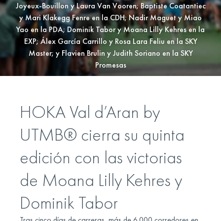
Joyeux-Bouillon y Laura Van Vooren; Baptiste Coatantiec
y Mari Klakegg Fenre en la CDH; Nadir Maguet y Miao
Yao en la PDA; Dominik Tabor y Moana Lilly Kehres en la
EXP; Álex García Carrillo y Rosa Lara Feliu en la SKY
Master; y Flavien Brulin y Judith Soriano en la SKY
Promesas
HOKA Val d’Aran by
UTMB® cierra su quinta
edición con las victorias
de Moana Lilly Kehres y
Dominik Tabor
Tras cinco días de carreras, más de 6.000 corredores en