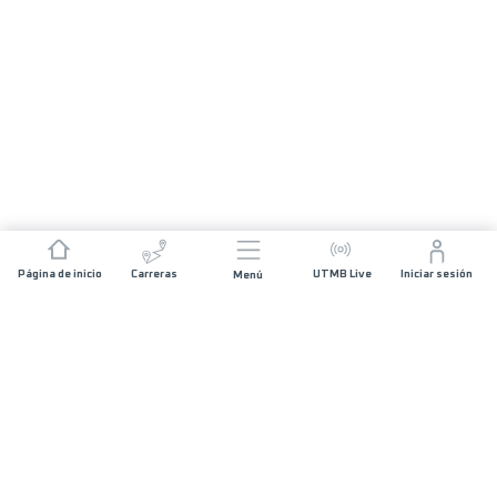
Página de inicio
Carreras
UTMB Live
Iniciar sesión
Menú