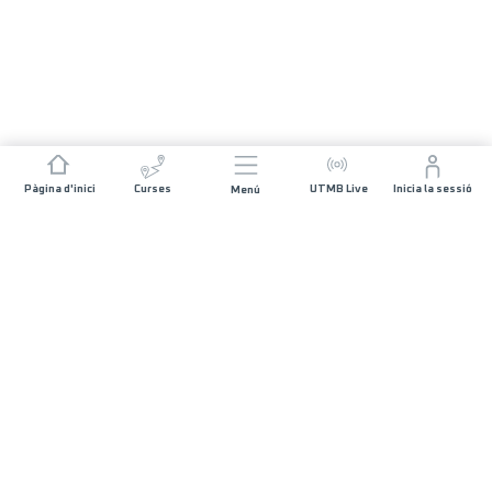
Pàgina d'inici
Curses
UTMB Live
Inicia la sessió
Menú