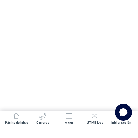
Página de inicio
Carreras
UTMB Live
Iniciar sesión
Menú